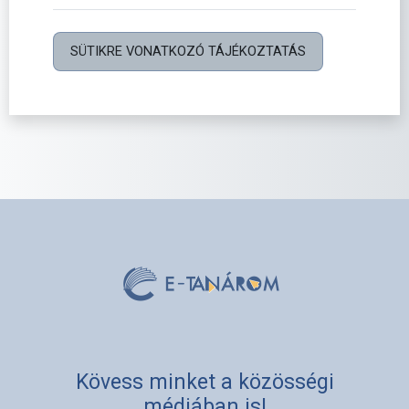
SÜTIKRE VONATKOZÓ TÁJÉKOZTATÁS
Kövess minket a közösségi
médiában is!