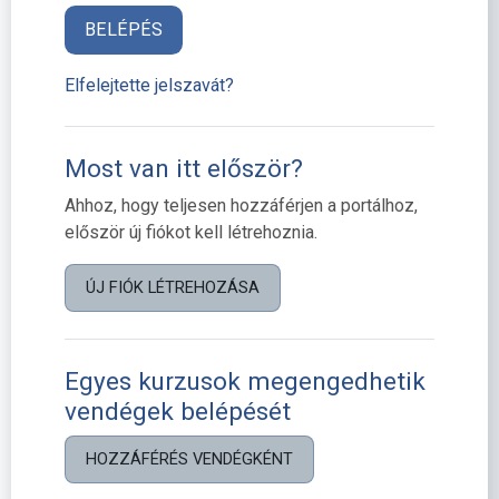
BELÉPÉS
Elfelejtette jelszavát?
Most van itt először?
Ahhoz, hogy teljesen hozzáférjen a portálhoz,
először új fiókot kell létrehoznia.
ÚJ FIÓK LÉTREHOZÁSA
Egyes kurzusok megengedhetik
vendégek belépését
HOZZÁFÉRÉS VENDÉGKÉNT