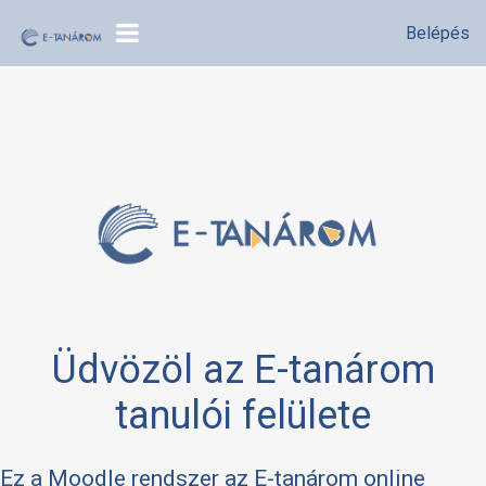
Belépés
OLDALPANEL
Tovább a fő tartalomhoz
Üdvözöl az E-tanárom
tanulói felülete
Ez a Moodle rendszer az E-tanárom online