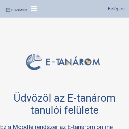
Belépés
OLDALPANEL
Tovább a fő tartalomhoz
Üdvözöl az E-tanárom
tanulói felülete
Ez a Moodle rendszer az E-tanárom online